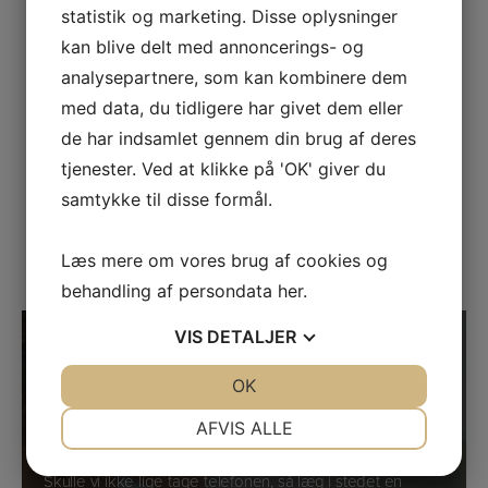
statistik og marketing. Disse oplysninger
Ring på +45 33 24 02 10
kan blive delt med annoncerings- og
Send en e-mail
analysepartnere, som kan kombinere dem
med data, du tidligere har givet dem eller
Showroom
de har indsamlet gennem din brug af deres
tjenester. Ved at klikke på 'OK' giver du
Kig forbi og prøv vores Tanita vægte i vores
showroom i Søborg.
samtykke til disse formål.
Find vej
Læs mere om vores brug af cookies og
behandling af persondata
her
.
VIS
DETALJER
Har du spørgsmål?
JA
NEJ
OK
JA
NEJ
Kontakt os nu
NØDVENDIGE
PRÆFERENCER
AFVIS ALLE
Ring til Kasper og Kim på telefon
33 24 02 10
hvis du har
spørgsmål til vores vægte.
JA
NEJ
JA
NEJ
Skulle vi ikke lige tage telefonen, så læg i stedet en