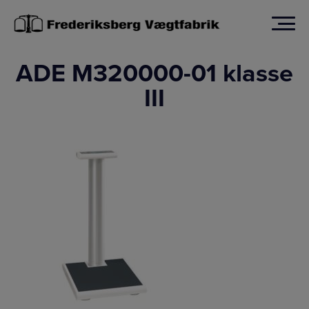
Hop
til
indholdet
ADE M320000-01 klasse
III