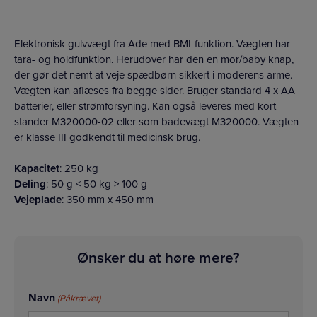
Elektronisk gulvvægt fra Ade med BMI-funktion. Vægten har
tara- og holdfunktion. Herudover har den en mor/baby knap,
der gør det nemt at veje spædbørn sikkert i moderens arme.
Vægten kan aflæses fra begge sider. Bruger standard 4 x AA
batterier, eller strømforsyning. Kan også leveres med kort
stander M320000-02 eller som badevægt M320000. Vægten
er klasse III godkendt til medicinsk brug.
Kapacitet
: 250 kg
Deling
: 50 g < 50 kg > 100 g
Vejeplade
: 350 mm x 450 mm
Ønsker du at høre mere?
Navn
(Påkrævet)