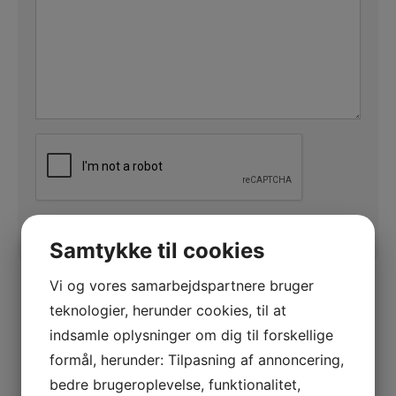
CAPTCHA
Samtykke til cookies
Vi og vores samarbejdspartnere bruger
Kontakt os
teknologier, herunder cookies, til at
indsamle oplysninger om dig til forskellige
Du er velkommen til at kontakte os på
formål, herunder: Tilpasning af annoncering,
telefon, eller via formularen her på siden.
bedre brugeroplevelse, funktionalitet,