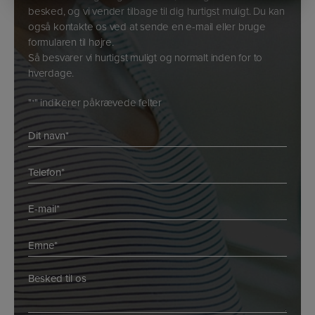
MARKETING
STATISTIK
besked, og vi vender tilbage til dig hurtigst muligt. Du kan
også kontakte os ved at sende en e-mail eller bruge
formularen til højre.
Så besvarer vi hurtigst muligt og normalt inden for to
hverdage.
"
" indikerer påkrævede felter
*
Navn
*
*
Telefon
*
E-
mail
*
Emne
*
*
*
Besked
*
*