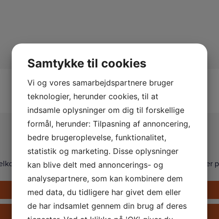
Samtykke til cookies
Vi og vores samarbejdspartnere bruger
teknologier, herunder cookies, til at
indsamle oplysninger om dig til forskellige
formål, herunder: Tilpasning af annoncering,
Kontakt os
bedre brugeroplevelse, funktionalitet,
statistik og marketing. Disse oplysninger
elkommen til at kontakte os på telefon, eller via formularen her p
kan blive delt med annoncerings- og
analysepartnere, som kan kombinere dem
Ring på +45 33 24 02 10
med data, du tidligere har givet dem eller
de har indsamlet gennem din brug af deres
Send en e-mail