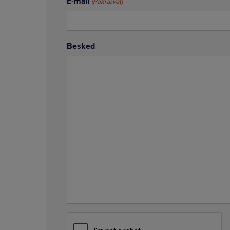
E-mail
(Påkrævet)
Besked
CAPTCHA