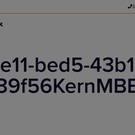
3
e11-bed5-43b1
439f56KernMB