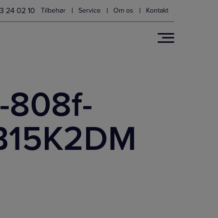
3 24 02 10
Tilbehør
Service
Om os
Kontakt
-808f-
B15K2DM