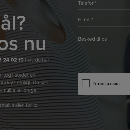
Telefon
*
ål?
E-
mail
os nu
*
Besked
*
*
*
3 24 02 10
hvis du har
å læg i stedet en
CAPTCHA
 hurtigst muligt. Du kan
-mail eller bruge
rmalt inden for to