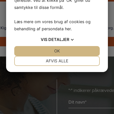
tjenester. Ved at klikke på 'OK' giver du
samtykke til disse formål.
Showroom
Læs mere om vores brug af cookies og
Kig forbi og prøv vores Tanita vægte i vores showroom i Søborg.
behandling af persondata
her
.
VIS
DETALJER
Find vej
JA
NEJ
OK
JA
NEJ
NØDVENDIGE
PRÆFERENCER
AFVIS ALLE
JA
NEJ
JA
NEJ
MARKETING
STATISTIK
"
" indikerer påkrævede 
*
Navn
*
*