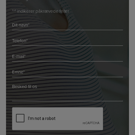
"
" indikerer påkrævede felter
*
Navn
*
*
Telefon
*
E-
mail
*
Emne
*
*
*
Besked
*
*
CAPTCHA