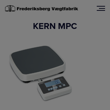
Hop
til
indholdet
KERN MPC