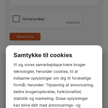
CAPTCHA
Samtykke til cookies
Kontakt os
Vi og vores samarbejdspartnere bruger
Du er velkommen til at kontakte os på
teknologier, herunder cookies, til at
telefon, eller via formularen her på siden.
indsamle oplysninger om dig til forskellige
formål, herunder: Tilpasning af annoncering,
Ring på +45 33 24 02 10
bedre brugeroplevelse, funktionalitet,
Send en e-mail
statistik og marketing. Disse oplysninger
kan blive delt med annoncerings- og