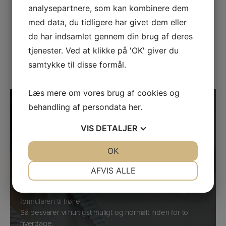
Showroom
analysepartnere, som kan kombinere dem
med data, du tidligere har givet dem eller
Kig forbi og prøv vores Tanita vægte i vores
showroom i Søborg.
de har indsamlet gennem din brug af deres
tjenester. Ved at klikke på 'OK' giver du
Find vej
samtykke til disse formål.
Læs mere om vores brug af cookies og
behandling af persondata
her
.
Har du spørgsmål?
Kontakt os nu
VIS
DETALJER
Ring til Kasper og Kim på telefon
33 24 02 10
hvis du har
JA
NEJ
OK
JA
NEJ
spørgsmål til vores vægte.
NØDVENDIGE
PRÆFERENCER
Skulle vi ikke lige tage telefonen, så læg i stedet en
AFVIS ALLE
besked, og vi vender tilbage til dig hurtigst muligt. Du kan
JA
NEJ
JA
NEJ
også kontakte os ved at sende en e-mail eller bruge
formularen til højre.
MARKETING
STATISTIK
Så besvarer vi hurtigst muligt og normalt inden for to
hverdage.