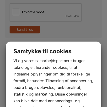
CAPTCHA
Kontakt os
Samtykke til cookies
Vi og vores samarbejdspartnere bruger
Du er velkommen til at kontakte os på
teknologier, herunder cookies, til at
telefon, eller via formularen her på siden.
indsamle oplysninger om dig til forskellige
Ring på +45 33 24 02 10
formål, herunder: Tilpasning af annoncering,
bedre brugeroplevelse, funktionalitet,
Send en e-mail
statistik og marketing. Disse oplysninger
Showroom
kan blive delt med annoncerings- og