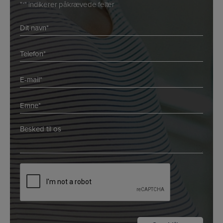
"
" indikerer påkrævede felter
*
Navn
*
*
Telefon
*
E-
mail
*
Emne
*
*
*
Besked
*
*
CAPTCHA