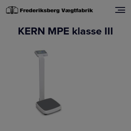
Hop
til
indholdet
KERN MPE klasse III