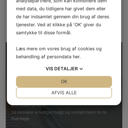
analysepartnere, som kan kombinere dem
Kig forbi og prøv vores Tanita vægte i vores
med data, du tidligere har givet dem eller
showroom i Søborg.
de har indsamlet gennem din brug af deres
tjenester. Ved at klikke på 'OK' giver du
Find vej
samtykke til disse formål.
Læs mere om vores brug af cookies og
Har du spørgsmål?
behandling af persondata
her
.
Kontakt os nu
VIS
DETALJER
Ring til Kasper og Kim på telefon
33 24 02 10
hvis du har
spørgsmål til vores vægte.
JA
NEJ
OK
JA
NEJ
Skulle vi ikke lige tage telefonen, så læg i stedet en
NØDVENDIGE
PRÆFERENCER
AFVIS ALLE
besked, og vi vender tilbage til dig hurtigst muligt. Du kan
også kontakte os ved at sende en e-mail eller bruge
JA
NEJ
JA
NEJ
formularen til højre.
MARKETING
STATISTIK
Så besvarer vi hurtigst muligt og normalt inden for to
hverdage.