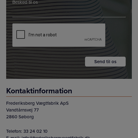
*
Besked
*
*
CAPTCHA
Kontaktinformation
Frederiksberg Vægtfabrik ApS
Vandtårnsvej 77
2860 Søborg
Telefon:
33 24 02 10
E-mail:
info@frederiksbergvaegtfabrik.dk