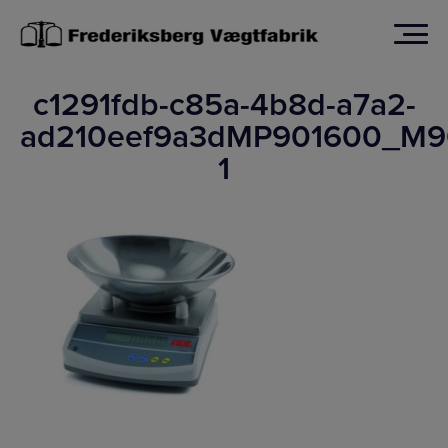
Hop
til
indholdet
c1291fdb-c85a-4b8d-a7a2-
ad210eef9a3dMP901600_M9
1