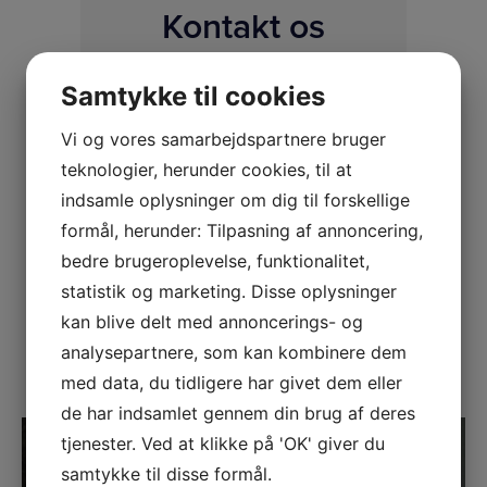
Kontakt os
Du er velkommen til at kontakte os på
Samtykke til cookies
telefon, eller via formularen her på siden.
Vi og vores samarbejdspartnere bruger
Ring på +45 33 24 02 10
teknologier, herunder cookies, til at
Send en e-mail
indsamle oplysninger om dig til forskellige
formål, herunder: Tilpasning af annoncering,
Showroom
bedre brugeroplevelse, funktionalitet,
statistik og marketing. Disse oplysninger
Kig forbi og prøv vores Tanita vægte i vores
kan blive delt med annoncerings- og
showroom i Søborg.
analysepartnere, som kan kombinere dem
Find vej
med data, du tidligere har givet dem eller
de har indsamlet gennem din brug af deres
tjenester. Ved at klikke på 'OK' giver du
samtykke til disse formål.