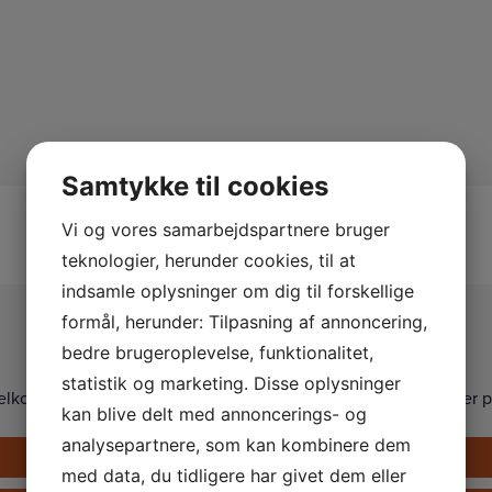
Samtykke til cookies
Vi og vores samarbejdspartnere bruger
teknologier, herunder cookies, til at
indsamle oplysninger om dig til forskellige
formål, herunder: Tilpasning af annoncering,
Kontakt os
bedre brugeroplevelse, funktionalitet,
statistik og marketing. Disse oplysninger
elkommen til at kontakte os på telefon, eller via formularen her p
kan blive delt med annoncerings- og
analysepartnere, som kan kombinere dem
Ring på +45 33 24 02 10
med data, du tidligere har givet dem eller