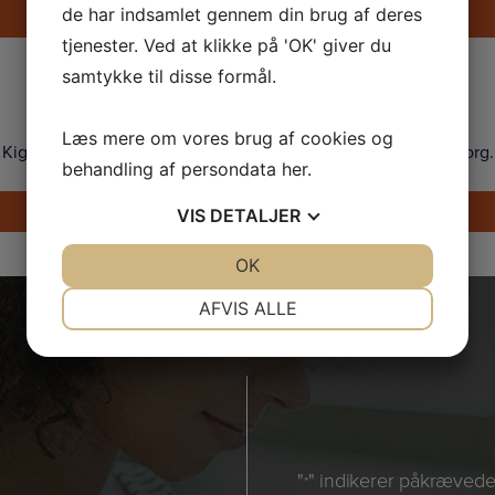
de har indsamlet gennem din brug af deres
Send en e-mail
tjenester. Ved at klikke på 'OK' giver du
samtykke til disse formål.
Showroom
Læs mere om vores brug af cookies og
Kig forbi og prøv vores Tanita vægte i vores showroom i Søborg.
behandling af persondata
her
.
Find vej
VIS
DETALJER
JA
NEJ
OK
JA
NEJ
NØDVENDIGE
PRÆFERENCER
AFVIS ALLE
JA
NEJ
JA
NEJ
MARKETING
STATISTIK
"
" indikerer påkrævede 
*