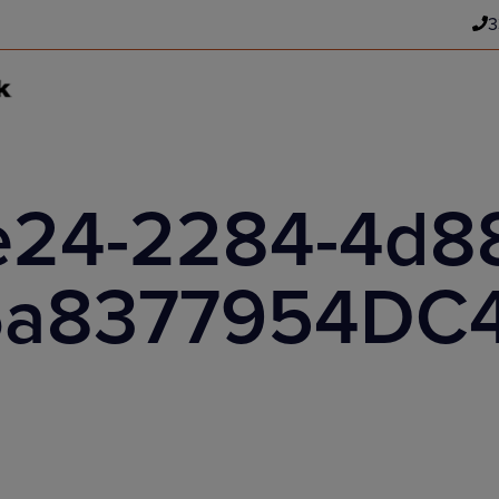
3
e24-2284-4d88
6a8377954DC4