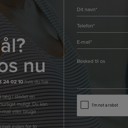
Navn
*
*
Telefon
*
ål?
E-
mail
os nu
*
Besked
*
*
*
3 24 02 10
hvis du har
å læg i stedet en
CAPTCHA
 hurtigst muligt. Du kan
-mail eller bruge
rmalt inden for to