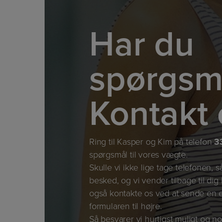
Har du
spørgsm
Kontakt 
Ring til Kasper og Kim på telefon
3
spørgsmål til vores vægte.
Skulle vi ikke lige tage telefonen, s
besked, og vi vender tilbage til dig
også kontakte os ved at sende en e
formularen til højre.
Så besvarer vi hurtigst muligt og no