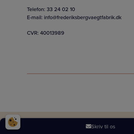
Telefon:
33 24 02 10
E-mail:
info@frederiksbergvaegtfabrik.dk
CVR: 40013989
Skriv til os