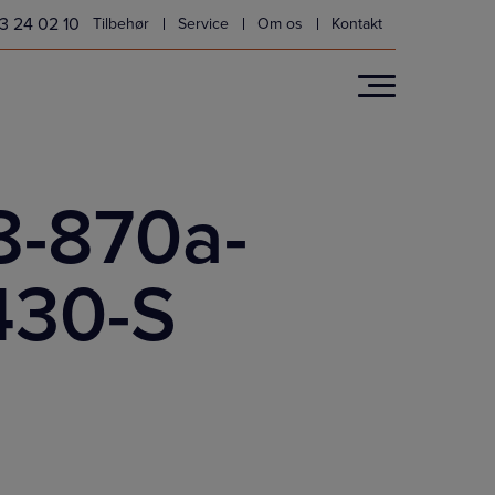
3 24 02 10
Tilbehør
Service
Om os
Kontakt
-870a-
30-S