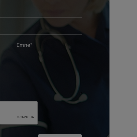
Emne
*
*