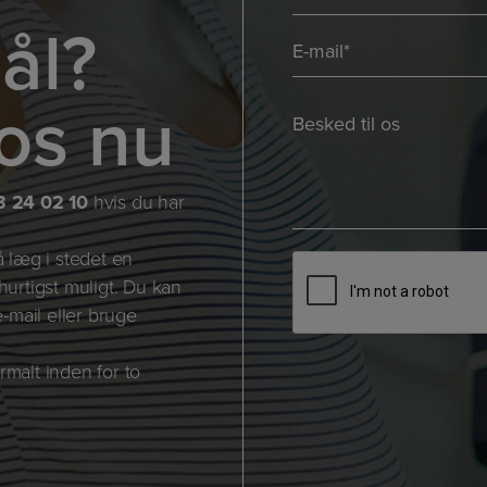
*
ål?
E-
mail
os nu
*
Besked
*
*
*
3 24 02 10
hvis du har
å læg i stedet en
CAPTCHA
 hurtigst muligt. Du kan
-mail eller bruge
rmalt inden for to