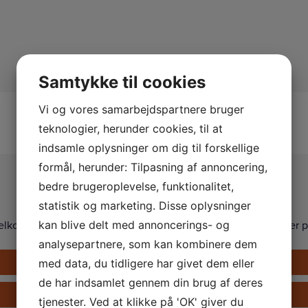
Samtykke til cookies
Vi og vores samarbejdspartnere bruger
teknologier, herunder cookies, til at
indsamle oplysninger om dig til forskellige
formål, herunder: Tilpasning af annoncering,
Kontakt os
bedre brugeroplevelse, funktionalitet,
statistik og marketing. Disse oplysninger
elkommen til at kontakte os på telefon, eller via formularen her p
kan blive delt med annoncerings- og
analysepartnere, som kan kombinere dem
Ring på +45 33 24 02 10
med data, du tidligere har givet dem eller
de har indsamlet gennem din brug af deres
Send en e-mail
tjenester. Ved at klikke på 'OK' giver du