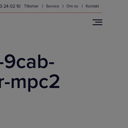
3 24 02 10
Tilbehør
Service
Om os
Kontakt
-9cab-
r-mpc2