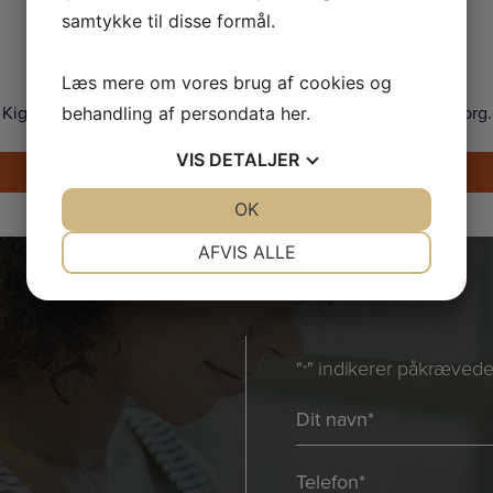
samtykke til disse formål.
Showroom
Læs mere om vores brug af cookies og
Kig forbi og prøv vores Tanita vægte i vores showroom i Søborg.
behandling af persondata
her
.
VIS
DETALJER
Find vej
JA
NEJ
OK
JA
NEJ
NØDVENDIGE
PRÆFERENCER
AFVIS ALLE
JA
NEJ
JA
NEJ
MARKETING
STATISTIK
"
" indikerer påkrævede 
*
Navn
*
*
Telefon