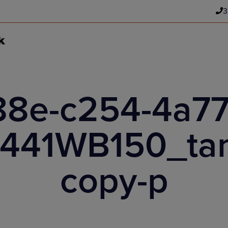
3
88e-c254-4a77
441WB150_tani
copy-p