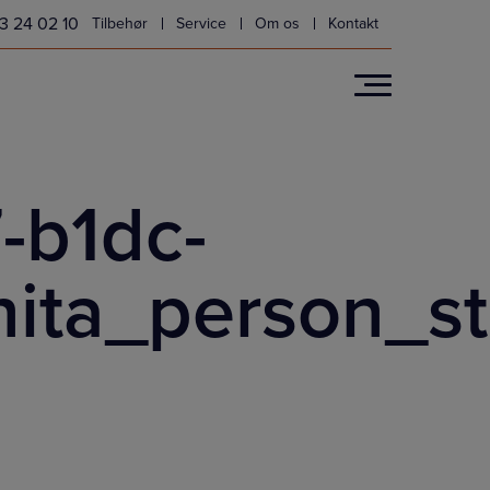
3 24 02 10
Tilbehør
Service
Om os
Kontakt
-b1dc-
ta_person_st