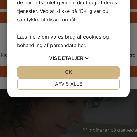
de har indsamlet gennem din brug af deres
Ring på +45 33 24 02 10
tjenester. Ved at klikke på 'OK' giver du
Send en e-mail
samtykke til disse formål.
Showroom
Læs mere om vores brug af cookies og
behandling af persondata
her
.
Kig forbi og prøv vores Tanita vægte i vores showroom i Søborg.
VIS
DETALJER
Find vej
JA
NEJ
OK
JA
NEJ
NØDVENDIGE
PRÆFERENCER
AFVIS ALLE
JA
NEJ
JA
NEJ
MARKETING
STATISTIK
"
" indikerer påkrævede 
*