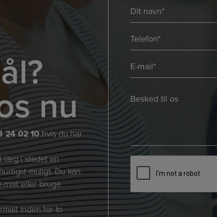
Navn
*
*
Telefon
*
ål?
E-
mail
os nu
*
Besked
*
*
*
3 24 02 10
hvis du har
å læg i stedet en
CAPTCHA
 hurtigst muligt. Du kan
-mail eller bruge
rmalt inden for to