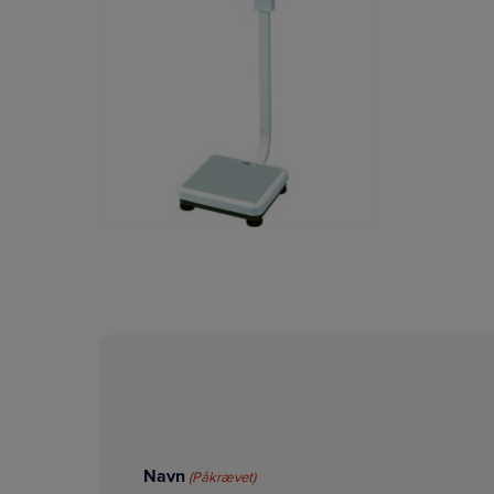
Navn
(Påkrævet)