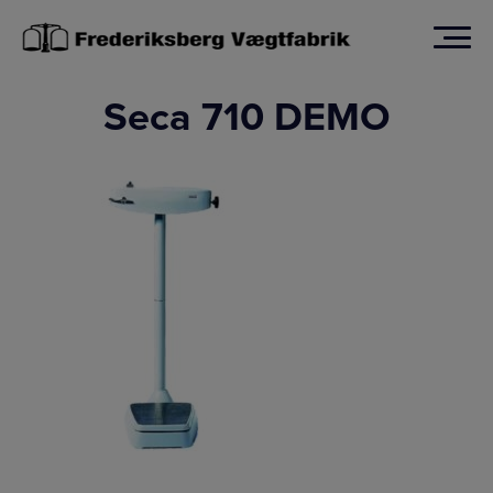
Hop
til
indholdet
Seca 710 DEMO