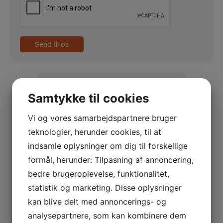
Kontakt os
Samtykke til cookies
Du er velkommen til at kontakte os på
Vi og vores samarbejdspartnere bruger
telefon, eller via formularen her på siden.
teknologier, herunder cookies, til at
indsamle oplysninger om dig til forskellige
Ring på +45 33 24 02 10
formål, herunder: Tilpasning af annoncering,
Send en e-mail
bedre brugeroplevelse, funktionalitet,
Showroom
statistik og marketing. Disse oplysninger
kan blive delt med annoncerings- og
analysepartnere, som kan kombinere dem
Kig forbi og prøv vores Tanita vægte i vores