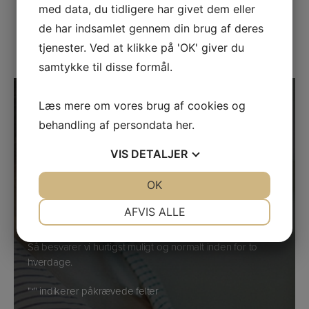
showroom i Søborg.
med data, du tidligere har givet dem eller
de har indsamlet gennem din brug af deres
Find vej
tjenester. Ved at klikke på 'OK' giver du
samtykke til disse formål.
Læs mere om vores brug af cookies og
Har du spørgsmål?
behandling af persondata
her
.
Kontakt os nu
VIS
DETALJER
Ring til Kasper og Kim på telefon
33 24 02 10
hvis du har
spørgsmål til vores vægte.
JA
NEJ
OK
JA
NEJ
Skulle vi ikke lige tage telefonen, så læg i stedet en
besked, og vi vender tilbage til dig hurtigst muligt. Du kan
NØDVENDIGE
PRÆFERENCER
AFVIS ALLE
også kontakte os ved at sende en e-mail eller bruge
formularen til højre.
JA
NEJ
JA
NEJ
Så besvarer vi hurtigst muligt og normalt inden for to
MARKETING
STATISTIK
hverdage.
"
" indikerer påkrævede felter
*