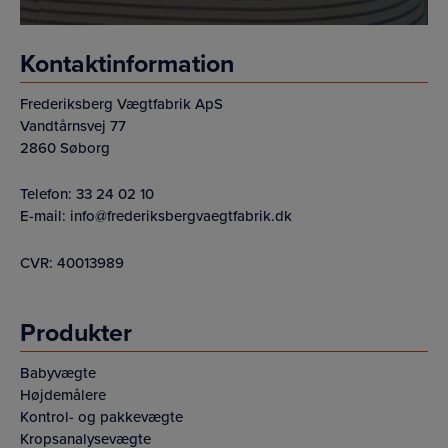
Kontaktinformation
Frederiksberg Vægtfabrik ApS
Vandtårnsvej 77
2860 Søborg
Telefon:
33 24 02 10
E-mail:
info@frederiksbergvaegtfabrik.dk
CVR: 40013989
Produkter
Babyvægte
Højdemålere
Kontrol- og pakkevægte
Kropsanalysevægte