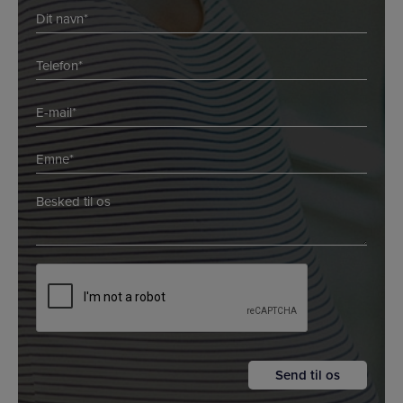
Navn
*
*
Telefon
*
E-
mail
*
Emne
*
*
*
Besked
*
*
CAPTCHA