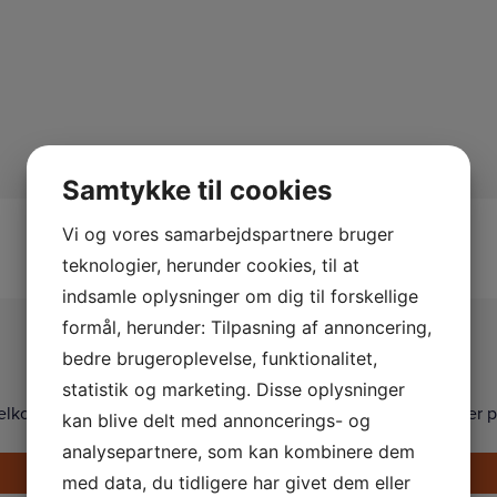
Samtykke til cookies
Vi og vores samarbejdspartnere bruger
teknologier, herunder cookies, til at
indsamle oplysninger om dig til forskellige
formål, herunder: Tilpasning af annoncering,
Kontakt os
bedre brugeroplevelse, funktionalitet,
statistik og marketing. Disse oplysninger
elkommen til at kontakte os på telefon, eller via formularen her p
kan blive delt med annoncerings- og
analysepartnere, som kan kombinere dem
Ring på +45 33 24 02 10
med data, du tidligere har givet dem eller