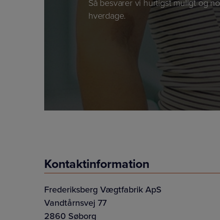
Så besvarer vi hurtigst muligt og no
hverdage.
Kontaktinformation
Frederiksberg Vægtfabrik ApS
Vandtårnsvej 77
2860 Søborg