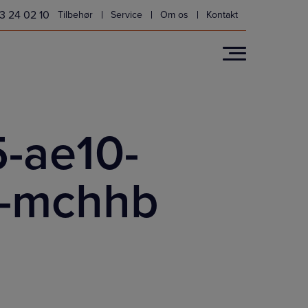
3 24 02 10
Tilbehør
Service
Om os
Kontakt
-ae10-
r-mchhb