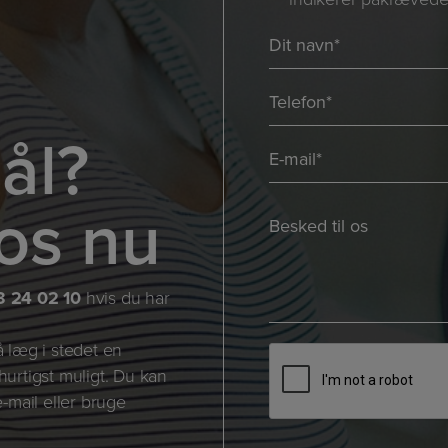
*
Navn
*
*
Telefon
*
ål?
E-
mail
os nu
*
Besked
*
*
*
3 24 02 10
hvis du har
å læg i stedet en
CAPTCHA
 hurtigst muligt. Du kan
-mail eller bruge