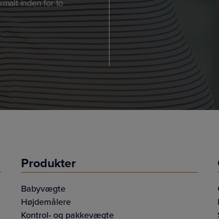
rmalt inden for to
Produkter
Babyvægte
Højdemålere
Kontrol- og pakkevægte