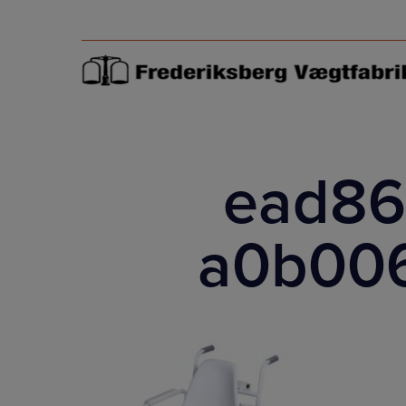
Hop
til
indholdet
ead86
a0b006