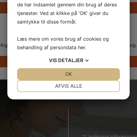
de har indsamlet gennem din brug af deres
Send en e-mail
tjenester. Ved at klikke på 'OK' giver du
samtykke til disse formål.
Showroom
Læs mere om vores brug af cookies og
Kig forbi og prøv vores Tanita vægte i vores showroom i Søborg.
behandling af persondata
her
.
VIS
DETALJER
Find vej
JA
NEJ
OK
JA
NEJ
NØDVENDIGE
PRÆFERENCER
AFVIS ALLE
JA
NEJ
JA
NEJ
MARKETING
STATISTIK
"
" indikerer påkrævede 