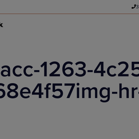
3
acc-1263-4c25
8e4f57img-h