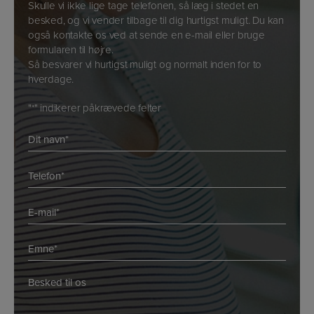
Skulle vi ikke lige tage telefonen, så læg i stedet en
besked, og vi vender tilbage til dig hurtigst muligt. Du kan
også kontakte os ved at sende en e-mail eller bruge
formularen til højre.
Så besvarer vi hurtigst muligt og normalt inden for to
hverdage.
"
" indikerer påkrævede felter
*
Navn
*
*
Telefon
*
E-
mail
*
Emne
*
*
*
Besked
*