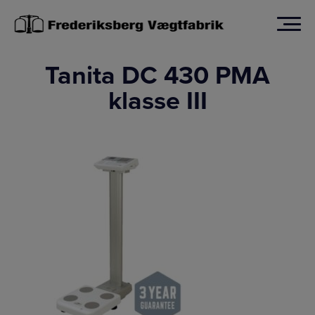
Hop
til
indholdet
Tanita DC 430 PMA
klasse III