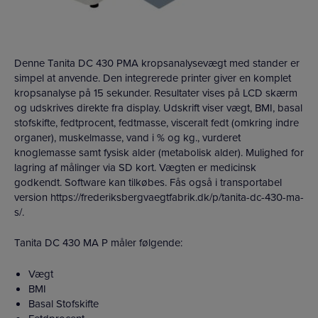
Denne Tanita DC 430 PMA kropsanalysevægt med stander er
simpel at anvende. Den integrerede printer giver en komplet
kropsanalyse på 15 sekunder. Resultater vises på LCD skærm
og udskrives direkte fra display. Udskrift viser vægt, BMI, basal
stofskifte, fedtprocent, fedtmasse, visceralt fedt (omkring indre
organer), muskelmasse, vand i % og kg., vurderet
knoglemasse samt fysisk alder (metabolisk alder). Mulighed for
lagring af målinger via SD kort. Vægten er medicinsk
godkendt. Software kan tilkøbes. Fås også i transportabel
version https://frederiksbergvaegtfabrik.dk/p/tanita-dc-430-ma-
s/.
Tanita DC 430 MA P måler følgende:
Vægt
BMI
Basal Stofskifte