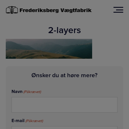
Hop
til
indholdet
2-layers
Ønsker du at høre mere?
Navn
(Påkrævet)
E-mail
(Påkrævet)