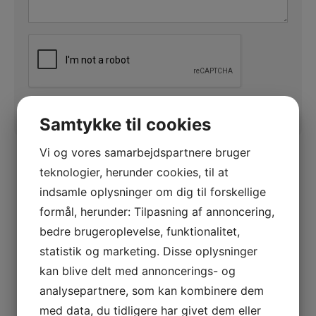
CAPTCHA
Samtykke til cookies
Vi og vores samarbejdspartnere bruger
Kontakt os
teknologier, herunder cookies, til at
indsamle oplysninger om dig til forskellige
Du er velkommen til at kontakte os på
formål, herunder: Tilpasning af annoncering,
telefon, eller via formularen her på siden.
bedre brugeroplevelse, funktionalitet,
statistik og marketing. Disse oplysninger
Ring på +45 33 24 02 10
"
" indikerer påkrævede felter
*
kan blive delt med annoncerings- og
Send en e-mail
analysepartnere, som kan kombinere dem
Navn
med data, du tidligere har givet dem eller
*