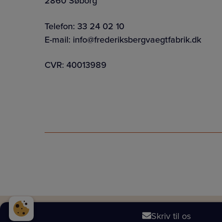
2860 Søborg
Telefon:
33 24 02 10
E-mail:
info@frederiksbergvaegtfabrik.dk
CVR: 40013989
Skriv til os