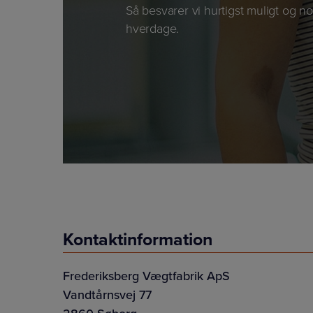
Så besvarer vi hurtigst muligt og no
hverdage.
Kontaktinformation
Frederiksberg Vægtfabrik ApS
Vandtårnsvej 77