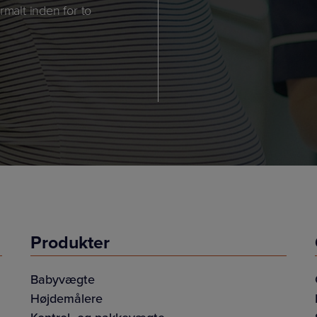
rmalt inden for to
Produkter
Babyvægte
Højdemålere