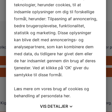
teknologier, herunder cookies, til at
indsamle oplysninger om dig til forskellige
formål, herunder: Tilpasning af annoncering,
bedre brugeroplevelse, funktionalitet,
Kontakt os
statistik og marketing. Disse oplysninger
kan blive delt med annoncerings- og
elkommen til at kontakte os på telefon, eller via formularen her p
analysepartnere, som kan kombinere dem
med data, du tidligere har givet dem eller
Ring på +45 33 24 02 10
de har indsamlet gennem din brug af deres
tjenester. Ved at klikke på 'OK' giver du
Send en e-mail
samtykke til disse formål.
Showroom
Læs mere om vores brug af cookies og
behandling af persondata
her
.
Kig forbi og prøv vores Tanita vægte i vores showroom i Søborg.
VIS
DETALJER